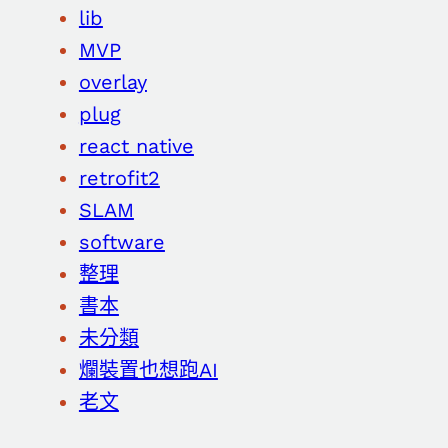
lib
MVP
overlay
plug
react native
retrofit2
SLAM
software
整理
書本
未分類
爛裝置也想跑AI
老文