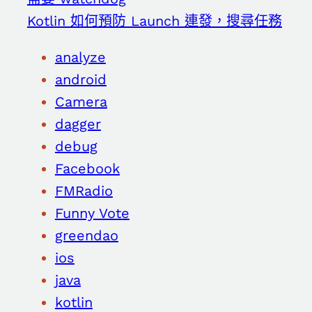
Kotlin 如何預防 Launch 連發，搜尋任務
analyze
android
Camera
dagger
debug
Facebook
FMRadio
Funny Vote
greendao
ios
java
kotlin